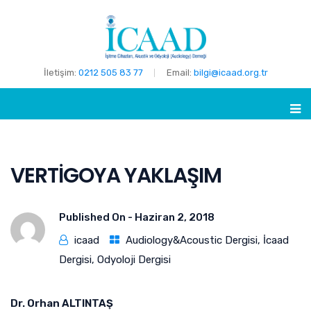
İletişim:
0212 505 83 77
Email:
bilgi@icaad.org.tr
VERTİGOYA YAKLAŞIM
Published On -
Haziran 2, 2018
icaad
Audiology&Acoustic Dergisi
,
İcaad
Dergisi
,
Odyoloji Dergisi
D
r.
Orhan ALTINTAŞ