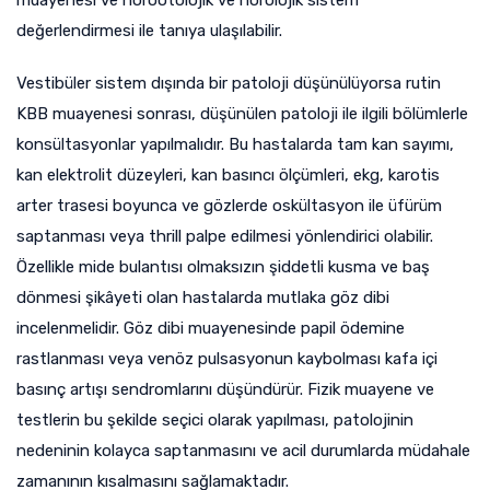
muayenesi ve nörootolojik ve nörolojik sistem
değerlendirmesi ile tanıya ulaşılabilir.
Vestibüler sistem dışında bir patoloji düşünülüyorsa rutin
KBB muayenesi sonrası, düşünülen patoloji ile ilgili bölümlerle
konsültasyonlar yapılmalıdır. Bu hastalarda tam kan sayımı,
kan elektrolit düzeyleri, kan basıncı ölçümleri, ekg, karotis
arter trasesi boyunca ve gözlerde oskültasyon ile üfürüm
saptanması veya thrill palpe edilmesi yönlendirici olabilir.
Özellikle mide bulantısı olmaksızın şiddetli kusma ve baş
dönmesi şikâyeti olan hastalarda mutlaka göz dibi
incelenmelidir. Göz dibi muayenesinde papil ödemine
rastlanması veya venöz pulsasyonun kaybolması kafa içi
basınç artışı sendromlarını düşündürür. Fizik muayene ve
testlerin bu şekilde seçici olarak yapılması, patolojinin
nedeninin kolayca saptanmasını ve acil durumlarda müdahale
zamanının kısalmasını sağlamaktadır.