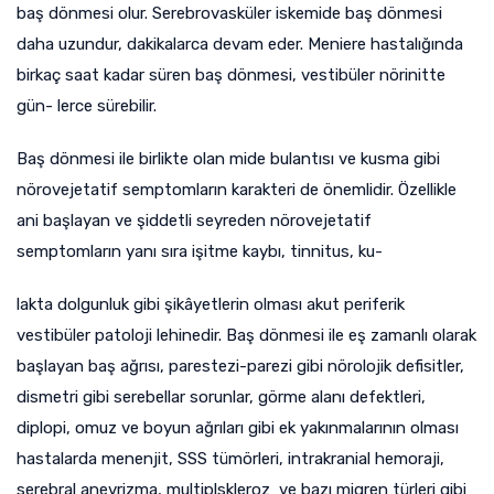
baş dönmesi olur. Serebrovasküler iskemide baş dönmesi
daha uzundur, dakikalarca devam eder. Meniere hastalığında
birkaç saat kadar süren baş dönmesi, vestibüler nörinitte
gün- lerce sürebilir.
Baş dönmesi ile birlikte olan mide bulantısı ve kusma gibi
nörovejetatif semptomların karakteri de önemlidir. Özellikle
ani başlayan ve şiddetli seyreden nörovejetatif
semptomların yanı sıra işitme kaybı, tinnitus, ku-
lakta dolgunluk gibi şikâyetlerin olması akut periferik
vestibüler patoloji lehinedir. Baş dönmesi ile eş zamanlı olarak
başlayan baş ağrısı, parestezi-parezi gibi nörolojik defisitler,
dismetri gibi serebellar sorunlar, görme alanı defektleri,
diplopi, omuz ve boyun ağrıları gibi ek yakınmalarının olması
hastalarda menenjit, SSS tümörleri, intrakranial hemoraji,
serebral anevrizma, multiplskleroz ve bazı migren türleri gibi