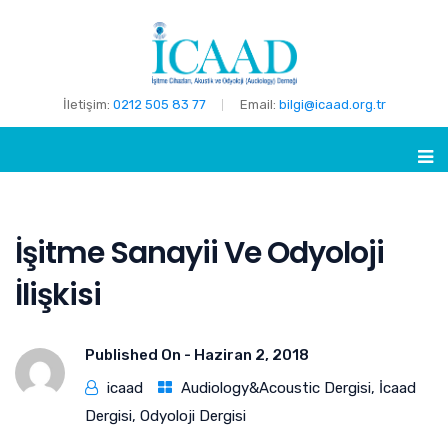
İletişim:
0212 505 83 77
Email:
bilgi@icaad.org.tr
İşitme Sanayii Ve Odyoloji
İlişkisi
Published On -
Haziran 2, 2018
icaad
Audiology&Acoustic Dergisi
,
İcaad
Dergisi
,
Odyoloji Dergisi