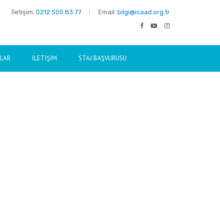
İletişim:
0212 505 83 77
Email:
bilgi@icaad.org.tr
NLAR
İLETIŞIM
STAJ BAŞVURUSU