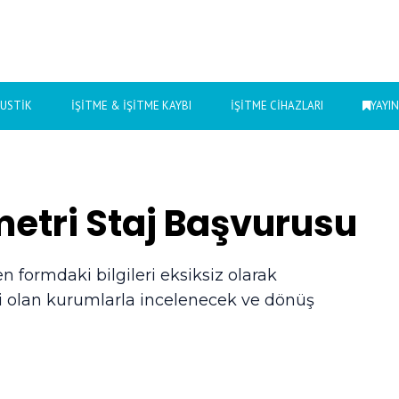
KUSTIK
İŞITME & İŞITME KAYBI
İŞITME CIHAZLARI
YAYI
etri Staj Başvurusu
 formdaki bilgileri eksiksiz olarak
ri olan kurumlarla incelenecek ve dönüş