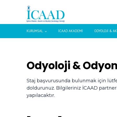
KURUMSAL
İCAAD AKADEMI
ODYOLOJI & A
Odyoloji & Odyom
Staj başvurusunda bulunmak için lütfen
doldurunuz. Bilgileriniz İCAAD partne
yapılacaktır.