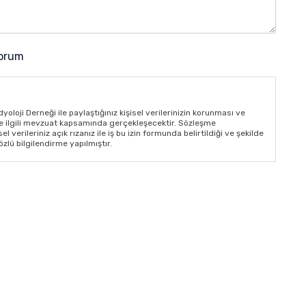
yorum
loji Derneği ile paylaştığınız kişisel verilerinizin korunması ve
ve ilgili mevzuat kapsamında gerçekleşecektir. Sözleşme
verileriniz açık rızanız ile iş bu izin formunda belirtildiği ve şekilde
özlü bilgilendirme yapılmıştır.
ne uygun olarak; Sizlerin beyanlarınıza istinaden veya
acılığıyla; satış ve satış sonrası servis sözleşmesinin kurulması ve
n özel nitelikli kişisel veriler (din ve kan grubu bilgileri gibi) sözlü,
İŞLENEBİLİR?
 istihbaratının yapılması ve ödemelerin gerçekleştirilmesi, bankalara
edilmesi ve devirlerinin yapılması, muhasebe kayıtlarının
uşturulması, müşteri talep ve şikâyetlerinin değerlendirilmesi, hukuki
ruluşlara ilgili mevzuattan doğan yükümlülüklere istinaden bilgi
uslar veya bilimsel çalışmalar gibi, iş ilişkilerimizin ve insan
lerinin yönetilmesi, ürün teknik hizmet takibi ve taleplerinizin
elerin düzenlenmesi, şikâyetlerinizin değerlendirilmesi, ilgili
anması, raporlanması ve bilgilendirme gibi yükümlülüklerin yerine