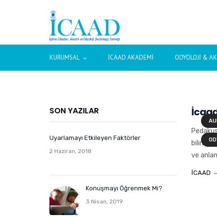
KURUMSAL
İCAAD AKADEMI
ODYOLOJI & A
SON YAZILAR
İcaad
AU
Pedakus
Uyarlamayı Etkileyen Faktörler
OD
bilim il
2 Haziran, 2018
ve anlam
ICAAD
Konuşmayı Öğrenmek Mi?
3 Nisan, 2019