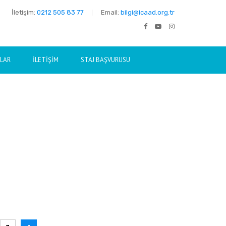
İletişim:
0212 505 83 77
Email:
bilgi@icaad.org.tr
NLAR
İLETIŞIM
STAJ BAŞVURUSU